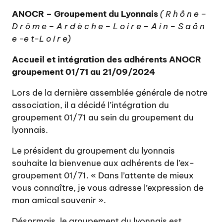
ANOCR –
Groupement du Lyonnais
( R h ô n e –
D r ô m e – A r d è c h e – L o i r e – A i n – S a ô n
e -e t-L o i r e)
Accueil et intégration des adhérents ANOCR
groupement 01/71 au 21/09/2024
Lors de la dernière assemblée générale de notre
association, il a décidé l’intégration du
groupement 01/71 au sein du groupement du
lyonnais.
Le président du groupement du lyonnais
souhaite la bienvenue aux adhérents de l’ex-
groupement 01/71. « Dans l’attente de mieux
vous connaître, je vous adresse l’expression de
mon amical souvenir ».
Désormais, le groupement du lyonnais est