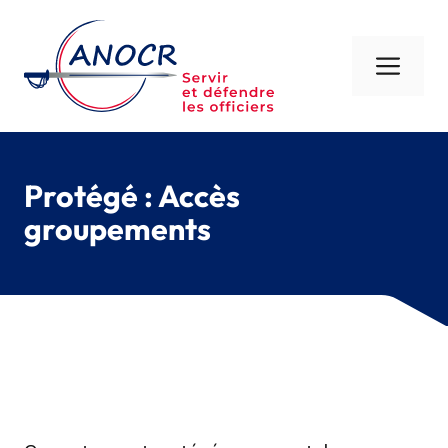
Aller
au
contenu
Men
Protégé : Accès
groupements