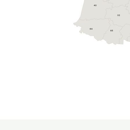
40
32
64
65