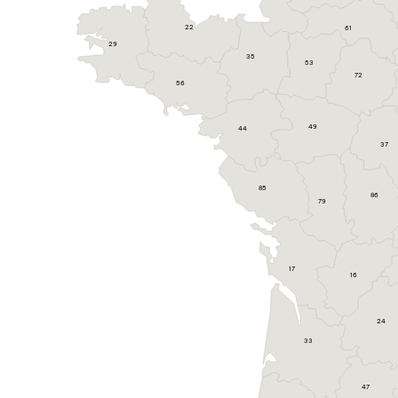
22
61
29
35
53
72
56
49
44
37
85
86
79
17
16
24
33
47