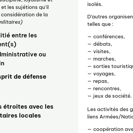
isolés.
et les sujétions qu’il
a considération de la
D’autres organisent
militaires)
telles que :
itié entre les
conférences,
ent(s)
débats,
visites,
dministrative ou
marches,
in
sorties touristiq
voyages,
sprit de défense
repas,
rencontres,
jeux de société.
s étroites avec les
Les activités des 
itaires locales
liens Armées/Natio
coopération avec