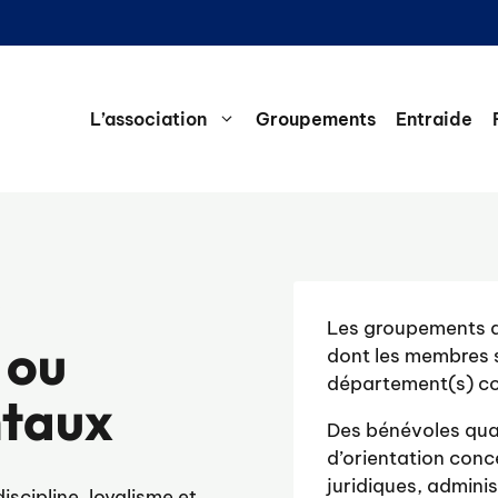
L’association
Groupements
Entraide
s
Les groupements d
 ou
dont les membres s
département(s) co
ntaux
Des bénévoles qual
d’orientation conc
juridiques, admini
iscipline, loyalisme et