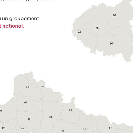
93
à un groupement
 national
.
75
92
94
59
62
80
08
76
02
60
57
27
95
55
51