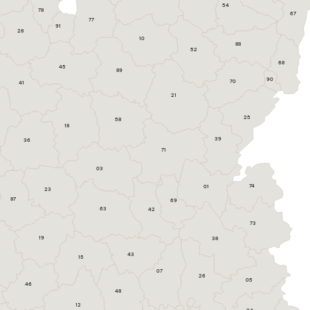
54
78
67
77
91
28
10
88
52
68
45
89
90
70
41
21
25
58
18
39
36
71
03
74
01
23
87
69
63
42
73
19
38
43
15
07
26
05
46
48
12