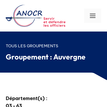
Aller
au
contenu
Men
TOUS LES GROUPEMENTS
Groupement : Auvergne
Département(s) :
03 - 63