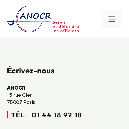
Aller
au
contenu
Men
Écrivez-nous
ANOCR
15 rue Cler
75007 Paris
TÉL. 01 44 18 92 18