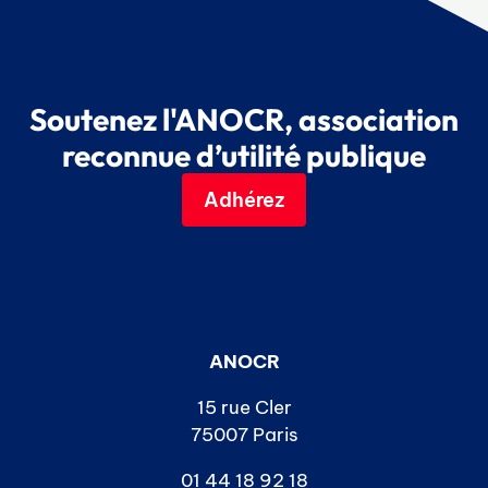
c
d
v
a
o
è
t
n
n
e
s
e
Soutenez l'ANOCR, association
.
m
u
reconnue d’utilité publique
e
l
n
Adhérez
t
t
a
t
i
o
ANOCR
n
s
15 rue Cler
75007 Paris
01 44 18 92 18