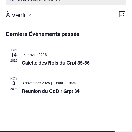
N
N
À venir
L
a
a
S
i
v
é
s
v
Derniers Évènements passés
i
t
l
i
g
e
e
g
a
JAN
c
14
14 janvier 2026
t
a
t
2026
Galette des Rois du Grpt 35-56
i
i
t
o
o
i
NOV
n
n
3
3 novembre 2025 | 10h00
-
11h30
o
d
n
2025
Réunion du CoDir Grpt 34
e
n
e
v
z
p
u
u
a
e
n
r
s
e
É