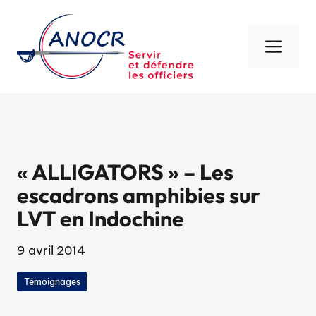
Aller
au
contenu
Men
« ALLIGATORS » – Les
escadrons amphibies sur
LVT en Indochine
9 avril 2014
Témoignages