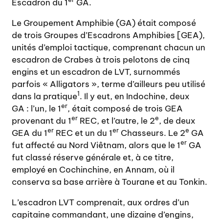
Escadron du 1
GA.
Le Groupement Amphibie (GA) était composé
de trois Groupes d’Escadrons Amphibies [GEA),
unités d’emploi tactique, comprenant chacun un
escadron de Crabes à trois pelotons de cinq
engins et un escadron de LVT, surnommés
parfois « Alligators », terme d’ailleurs peu utilisé
1
dans la pratique
. Il y eut, en Indochine, deux
er
GA : l’un, le 1
, était composé de trois GEA
er
e
provenant du 1
REC, et l’autre, le 2
, de deux
er
er
e
GEA du 1
REC et un du 1
Chasseurs. Le 2
GA
er
fut affecté au Nord Viêtnam, alors que le 1
GA
fut classé réserve générale et, à ce titre,
employé en Cochinchine, en Annam, où il
conserva sa base arrière à Tourane et au Tonkin.
L’escadron LVT comprenait, aux ordres d’un
capitaine commandant, une dizaine d’engins,