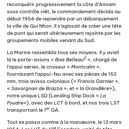
reconquérir progressivement la côte d’Annam
sous contrôle viêt, le commandement décida au
début 1954 de reprendre par un débarquement
la ville de Qui Nhon. Il s’agissait de créer une tête
de pont qui serait ultérieurement rejointe par les
groupements mobiles venant du Sud.
La Marine rassembla tous ses moyens. Il y avait
2
là le porte-avions «
Bois Belleau
», chargé de
l’appui aérien, le croiseur «
Montcalm
»,
fournissant l’appui-feu avec ses pièces de 152
mm, trois avisos coloniaux («
Francis Garnier
»,
«
S
avo
rgnan
de Brazza
», et « la
Grand
ïè
re
»),
notre unique LSD (Landing Ship Dock «
La
Foudre
»), avec des LCT à bord, et nos trois LST
er
transportant le 1
GA.
Tout se passa comme à la manœuvre, le 13 mars
e