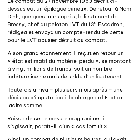
Le combat du 27 novembre 1953 décrit ci-
dessus eut un épilogue curieux. De retour à Nom
Dinh, quelques jours après, le lieutenant de
e
Bressy, chef du peloton LVT du 13
Escadron,
rédigea et envoya un compte-rendu de perte
pour le LVT obusier détruit au combat.
A son grand étonnement, il reçut en retour un
« état estimatif du matériel perdu », se montant
à vingt millions de francs, soit un nombre
indéterminé de mois de solde d’un lieutenant.
Toutefois arriva – plusieurs mois après – une
décision d’imputation à la charge de l’Etat de
ladite somme.
Raison de cette mesure magnanime : il
s’agissait, paraît-il, d’un « cas fortuit ».
Ainsi, un combat de plusieurs heures, qui avait