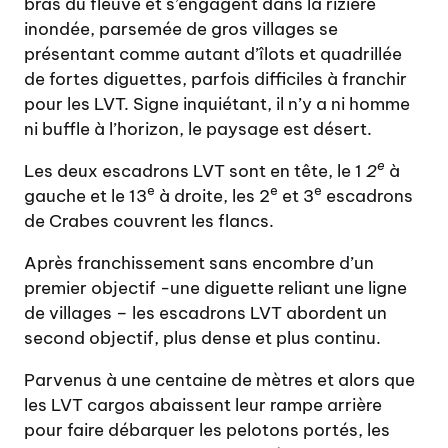
bras du fleuve et s’engagent dans la rizière
inondée, parsemée de gros villages se
présentant comme autant d’îlots et quadrillée
de fortes diguettes, parfois difficiles à franchir
pour les LVT. Signe inquiétant, il n’y a ni homme
ni buffle à l’horizon, le paysage est désert.
e
Les deux escadrons LVT sont en tête, le 1
2
à
e
e
e
gauche et le 13
à droite, les 2
et 3
escadrons
de Crabes couvrent les flancs.
Après franchissement sans encombre d’un
premier objectif -une diguette reliant une ligne
de villages – les escadrons LVT abordent un
second objectif, plus dense et plus continu.
Parvenus à une centaine de mètres et alors que
les LVT cargos abaissent leur rampe arrière
pour faire débarquer les pelotons portés, les