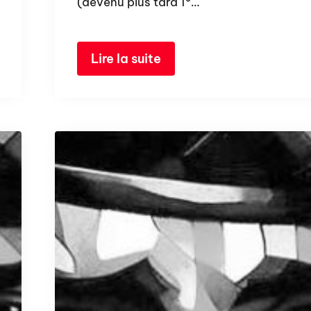
(devenu plus tard 1°…
Lire la suite