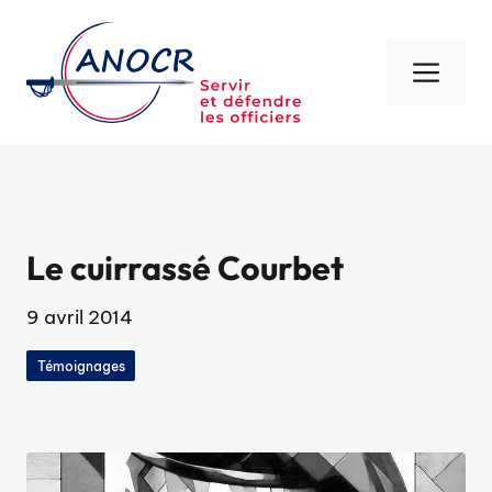
Aller
au
contenu
Men
Le cuirrassé Courbet
9 avril 2014
Témoignages