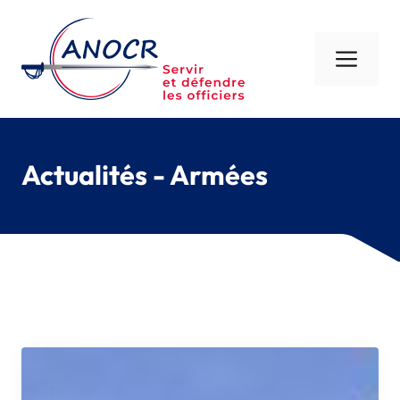
Aller
au
contenu
Men
Actualités - Armées