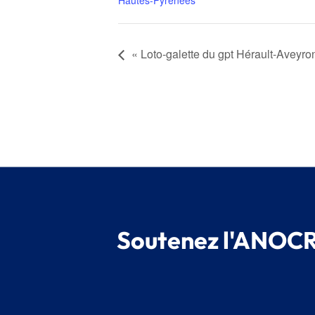
Hautes-Pyrénées
«
Loto-galette du gpt Hérault-Aveyro
Soutenez l'ANOCR,