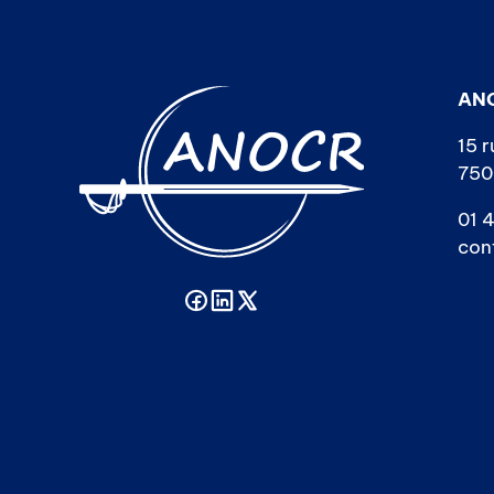
AN
15 r
750
01 4
con