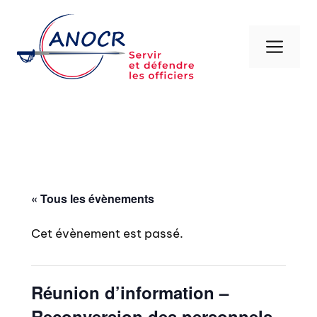
Aller
au
contenu
Men
« Tous les évènements
Cet évènement est passé.
Réunion d’information –
Reconversion des personnels