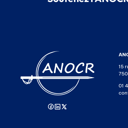
AN
15 r
750
01 4
con