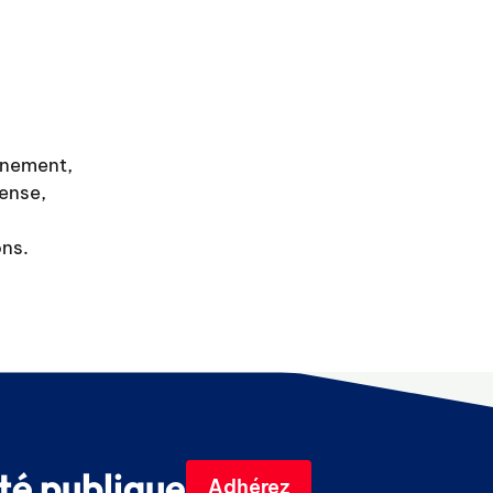
gnement,
fense,
ons.
té publique
Adhérez