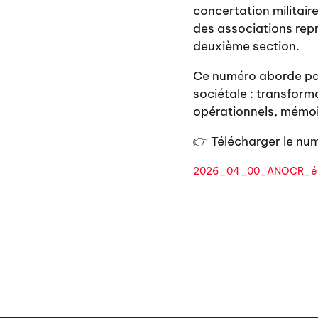
concertation militair
des associations repr
deuxième section.
Ce numéro aborde par
sociétale : transform
opérationnels, mémoire
👉 Télécharger le n
2026_04_00_ANOCR_édi