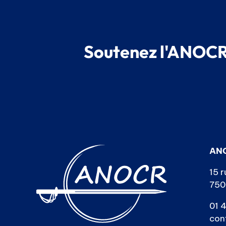
Soutenez l'ANOCR,
AN
15 r
750
01 4
con