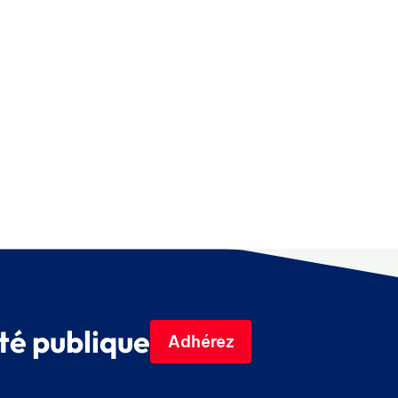
té publique
Adhérez