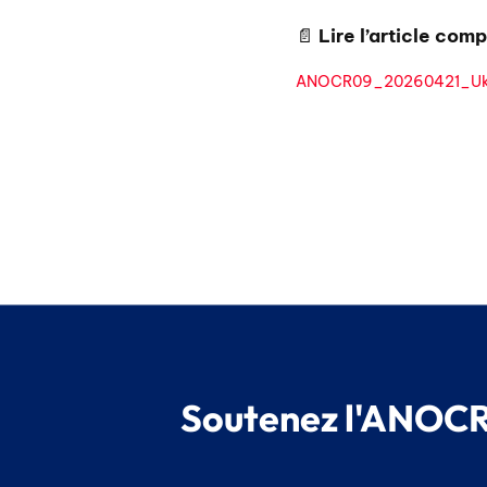
📄
Lire l’article com
ANOCR09_20260421_Uk
Soutenez l'ANOCR,