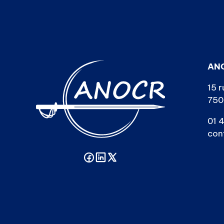
AN
15 r
750
01 4
con