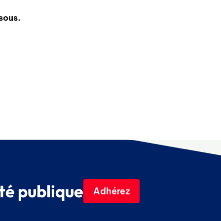
sous.
té publique
Adhérez