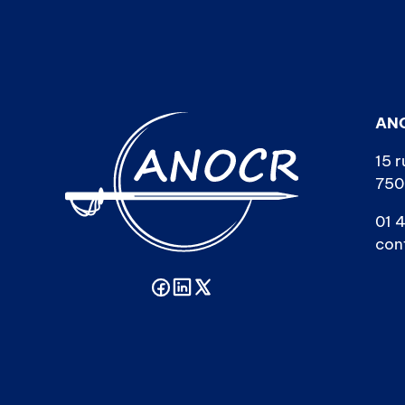
AN
15 r
750
01 4
con