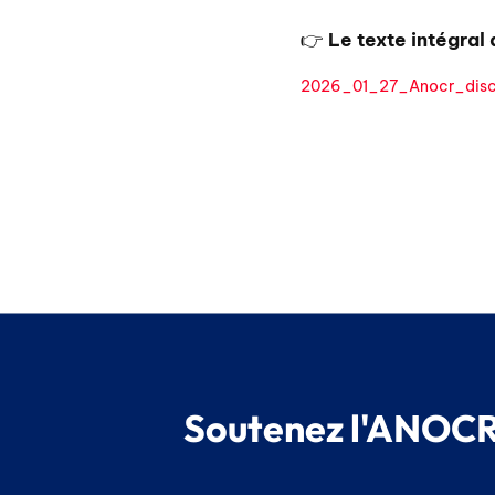
👉
Le texte intégral
2026_01_27_Anocr_disc
Soutenez l'ANOCR,