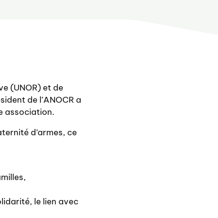
rve (UNOR) et de
résident de l’ANOCR a
re association.
aternité d’armes, ce
milles,
idarité, le lien avec