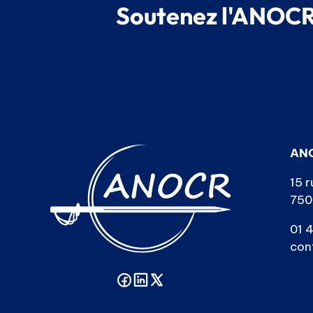
Soutenez l'ANOCR,
AN
15 r
750
01 4
con