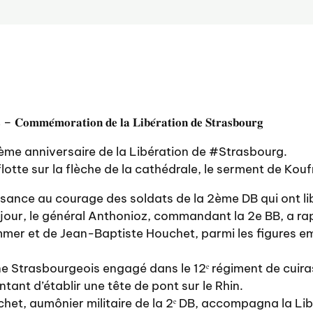
 – 𝐂𝐨𝐦𝐦𝐞́𝐦𝐨𝐫𝐚𝐭𝐢𝐨𝐧 𝐝𝐞 𝐥𝐚 𝐋𝐢𝐛𝐞́𝐫𝐚𝐭𝐢𝐨𝐧 𝐝𝐞 𝐒𝐭𝐫𝐚𝐬𝐛𝐨𝐮𝐫𝐠
ème anniversaire de la Libération de #Strasbourg.
lotte sur la flèche de la cathédrale, le serment de Kouf
ance au courage des soldats de la 2ème DB qui ont libér
 jour, le général Anthonioz, commandant la 2e BB, a rap
mmer et de Jean-Baptiste Houchet, parmi les figures 
e Strasbourgeois engagé dans le 12ᵉ régiment de cuirass
ant d’établir une tête de pont sur le Rhin.
et, aumônier militaire de la 2ᵉ DB, accompagna la Libé