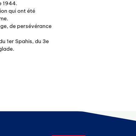
e 1944.
ion qui ont été
ime.
urage, de persévérance
du 1er Spahis, du 3e
glade.