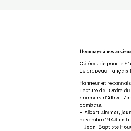
𝐇𝐨𝐦𝐦𝐚𝐠𝐞 𝐚̀ 𝐧𝐨𝐬 𝐚𝐧𝐜𝐢𝐞𝐧𝐬
Cérémonie pour le 81
Le drapeau français f
Honneur et reconnaiss
Lecture de l’Ordre du
parcours d’Albert Zi
combats.
– Albert Zimmer, jeun
novembre 1944 en tent
– Jean-Baptiste Houch