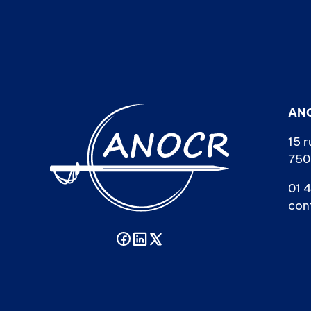
AN
15 r
750
01 4
con