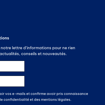
a
t
i
o
n
tions
s
notre lettre d’informations pour ne rien
ctualités, conseils et nouveautés.
oir vos e-mails et confirme avoir pris connaissance
de confidentialité et des mentions légales.