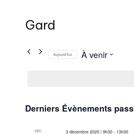
Gard
À venir
Aujourd’hui
S
é
l
e
c
t
Derniers Évènements pas
i
o
n
n
DÉC
3 décembre 2025 | 9h30
-
13h30