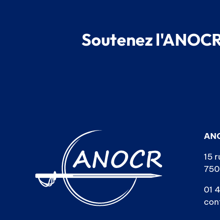
Soutenez l'ANOCR,
AN
15 r
750
01 4
con