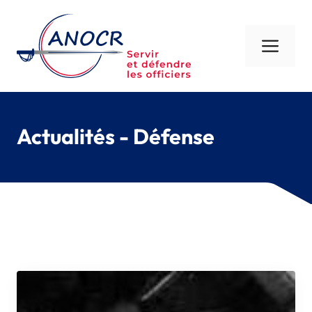
Aller
au
contenu
Men
Actualités - Défense