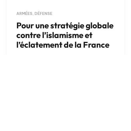
ARMÉES
,
DÉFENSE
Pour une stratégie globale
contre l’islamisme et
l’éclatement de la France
4 juin 2021
Alors que le projet de loi confortant le
respect des principes de la République
vient d’être voté au Sénat, le Cercle de
Réflexion…
Lire la suite