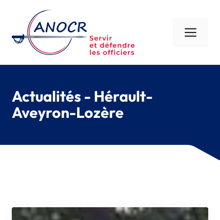
Aller
au
contenu
Men
Actualités - Hérault-
Aveyron-Lozère